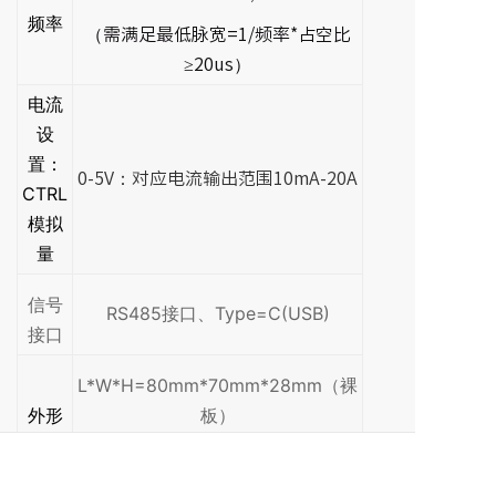
频率
（需满足最低脉宽=1/频率*占空比
≥20us）
电流
设
置：
0-5V：对应电流输出范围10mA-20A
CTRL
模拟
量
信号
RS
485接口、Type=C(USB)
接口
L*W*H=80mm*70mm*28mm（裸
外形
板）
尺寸
L*W*H=80mm*70mm*15mm（带
散热器）