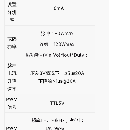
设置
10mA
分辨
率
脉冲：80Wmax
散热
连续：120Wmax
功率
热功耗=(Vin-Vo)*Iout*Duty；
脉冲
电流
压差3V情况下，≤5us20A
升降
下降沿≤1us@20A
速率
PWM
TTL5V
信号
频率1Hz-30kHz；占空比
PWM
1%-99%；